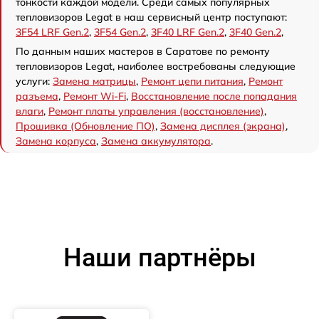
тонкости каждой модели. Среди самых популярных
тепловизоров Legat в наш сервисный центр поступают:
3F54 LRF Gen.2
,
3F54 Gen.2
,
3F40 LRF Gen.2
,
3F40 Gen.2
,
По данным наших мастеров в Саратове по ремонту
тепловизоров Legat, наиболее востребованы следующие
услуги:
Замена матрицы
,
Ремонт цепи питания
,
Ремонт
разъема
,
Ремонт Wi-Fi
,
Восстановление после попадания
влаги
,
Ремонт платы управления (восстановление)
,
Прошивка (Обновление ПО)
,
Замена дисплея (экрана)
,
Замена корпуса
,
Замена аккумулятора
.
Наши партнёры